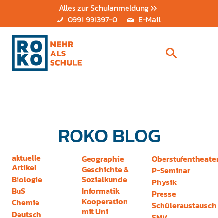
Alles zur Schulanmeldung
0991 991397-0
E-Mail
ROKO BLOG
aktuelle
Geographie
Oberstufentheate
Artikel
Geschichte &
P-Seminar
Biologie
Sozialkunde
Physik
BuS
Informatik
Presse
Kooperation
Chemie
Schüleraustausch
mit Uni
Deutsch
SMV