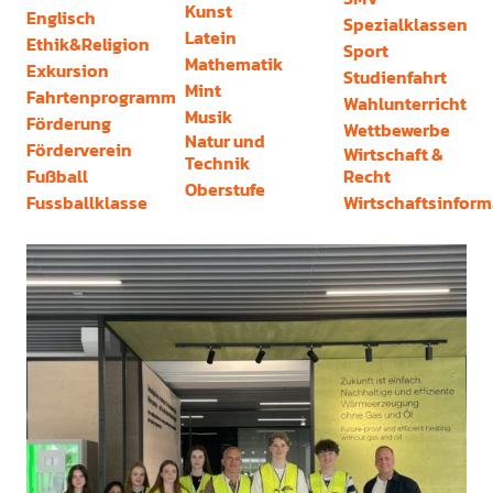
Kunst
Englisch
Spezialklassen
Latein
Ethik&Religion
Sport
Mathematik
Exkursion
Studienfahrt
Mint
Fahrtenprogramm
Wahlunterricht
Musik
Förderung
Wettbewerbe
Natur und
Förderverein
Wirtschaft &
Technik
Fußball
Recht
Oberstufe
Fussballklasse
Wirtschaftsinform