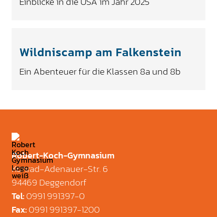
Einblicke in die USA im Jahr 2025
Wildniscamp am Falkenstein
Ein Abenteuer für die Klassen 8a und 8b
Robert-Koch-Gymnasium
Konrad-Adenauer-Str. 6
94469 Deggendorf
0991 991397-0
Tel
:
0991 991397-1200
Fax
: