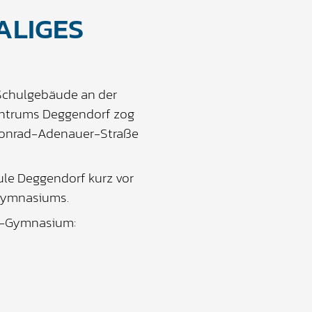
ALIGES
Schulgebäude an der
entrums Deggendorf zog
Konrad-Adenauer-Straße
ule Deggendorf kurz vor
Gymnasiums.
h-Gymnasium: