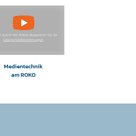
m Aufruf des Videos akzeptieren Sie die
Datenschutzbestimmungen
.
Medientechnik
am ROKO