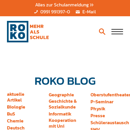
Alles zur Schulanmeldung
0991 991397-0
E-Mail
ROKO BLOG
aktuelle
Geographie
Oberstufentheate
Artikel
Geschichte &
P-Seminar
Biologie
Sozialkunde
Physik
BuS
Informatik
Presse
Kooperation
Chemie
Schüleraustausch
mit Uni
Deutsch
SMV