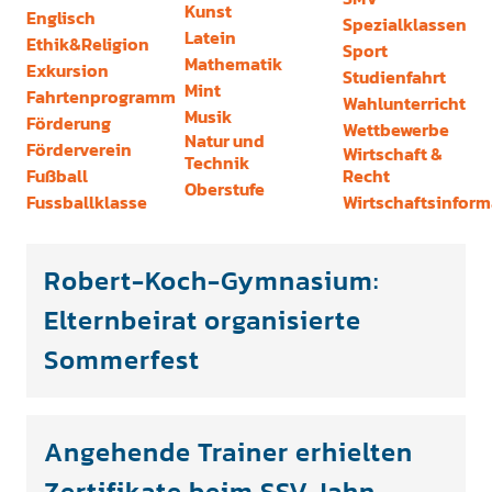
Kunst
Englisch
Spezialklassen
Latein
Ethik&Religion
Sport
Mathematik
Exkursion
Studienfahrt
Mint
Fahrtenprogramm
Wahlunterricht
Musik
Förderung
Wettbewerbe
Natur und
Förderverein
Wirtschaft &
Technik
Fußball
Recht
Oberstufe
Fussballklasse
Wirtschaftsinform
Robert-Koch-Gymnasium:
Elternbeirat organisierte
Sommerfest
Angehende Trainer erhielten
Zertifikate beim SSV Jahn