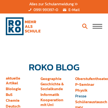
Alles zur Schulanmeldung
0991 991397-0
E-Mail
ROKO BLOG
aktuelle
Geographie
Oberstufentheate
Artikel
Geschichte &
P-Seminar
Biologie
Sozialkunde
Physik
BuS
Informatik
Presse
Kooperation
Chemie
Schüleraustausch
mit Uni
Deutsch
SMV