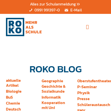
Alles zur Schulanmeldung
0991 991397-0
E-Mail
ROKO BLOG
aktuelle
Geographie
Oberstufentheate
Artikel
Geschichte &
P-Seminar
Biologie
Sozialkunde
Physik
BuS
Informatik
Presse
Kooperation
Chemie
Schüleraustausch
mit Uni
Deutsch
SMV