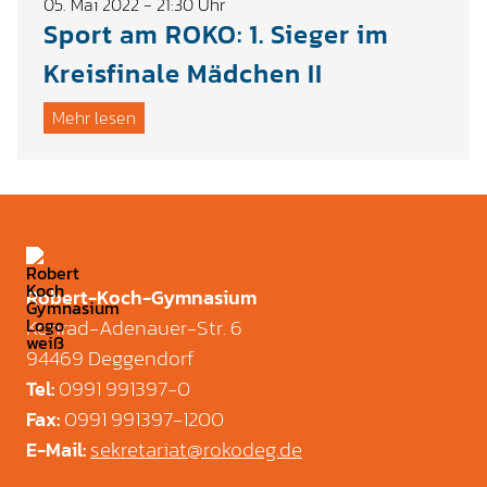
05. Mai 2022 - 21:30 Uhr
Sport am ROKO: 1. Sieger im
Kreisfinale Mädchen II
Mehr lesen
Robert-Koch-Gymnasium
Konrad-Adenauer-Str. 6
94469 Deggendorf
0991 991397-0
Tel
:
0991 991397-1200
Fax
:
sekretariat@rokodeg.de
E-Mail
: