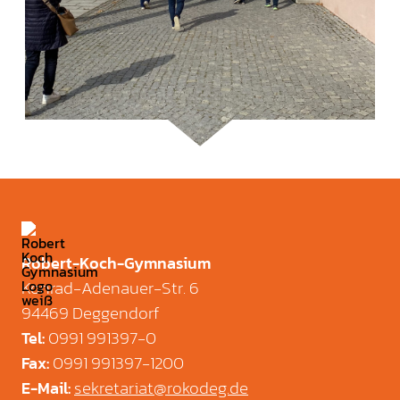
Robert-Koch-Gymnasium
Konrad-Adenauer-Str. 6
94469 Deggendorf
0991 991397-0
Tel
:
0991 991397-1200
Fax
:
sekretariat@rokodeg.de
E-Mail
: