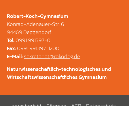
Robert-Koch-Gymnasium
Konrad-Adenauer-Str. 6
94469 Deggendorf
0991 991397-0
Tel
:
0991 991397-1200
Fax
:
sekretariat@rokodeg.de
E-Mail
:
Naturwissenschaftlich-technologisches und
Wirtschaftswissenschaftliches Gymnasium
Jahresbericht
Sitemap
AGB
Datenschutz
Impressum
E-Mail
anrufen
Termine
Mensa
Shop
© 2026 Robert-Koch-Gymnasium