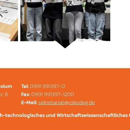
0991 991397-0
asium
Tel
:
r. 6
0991 991397-1200
Fax
:
sekretariat@rokodeg.de
E-Mail
:
ch-technologisches und Wirtschaftswissenschaftliche