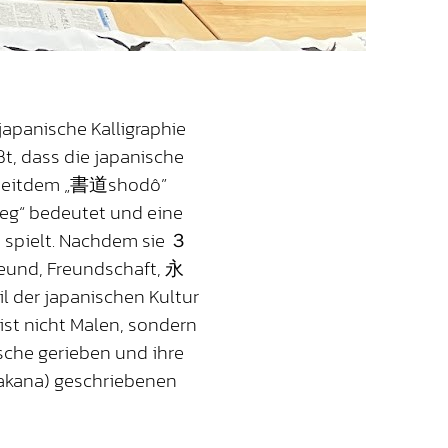
japanische Kalligraphie
t, dass die japanische
nd seitdem „書道shodô”
Weg“ bedeutet und eine
t spielt. Nachdem sie ３
eund, Freundschaft, 永
l der japanischen Kultur
 ist nicht Malen, sondern
sche gerieben und ihre
takana) geschriebenen