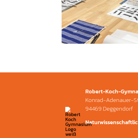
Robert-Koch-Gymn
Konrad-Adenauer-St
94469 Deggendorf
Naturwissenschaftli