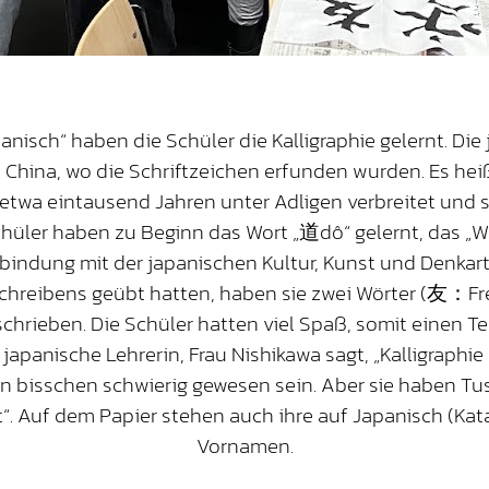
anisch“ haben die Schüler die Kalligraphie gelernt. Die 
 China, wo die Schriftzeichen erfunden wurden. Es heiß
or etwa eintausend Jahren unter Adligen verbreitet u
hüler haben zu Beginn das Wort „道dô“ gelernt, das „
bindung mit der japanischen Kultur, Kunst und Denkar
chreibens geübt hatten, haben sie zwei Wörter (友：Fr
ieben. Die Schüler hatten viel Spaß, somit einen Tei
japanische Lehrerin, Frau Nishikawa sagt, „Kalligraphie
n bisschen schwierig gewesen sein. Aber sie haben Tu
ft“. Auf dem Papier stehen auch ihre auf Japanisch (Ka
Vornamen.