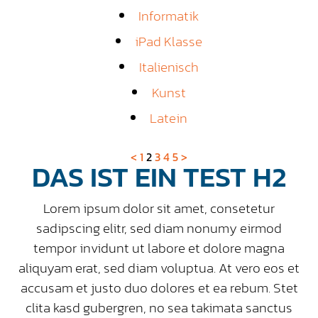
Informatik
iPad Klasse
Italienisch
Kunst
Latein
<
1
2
3
4
5
>
DAS IST EIN TEST H2
Lorem ipsum dolor sit amet, consetetur
sadipscing elitr, sed diam nonumy eirmod
tempor invidunt ut labore et dolore magna
aliquyam erat, sed diam voluptua. At vero eos et
accusam et justo duo dolores et ea rebum. Stet
clita kasd gubergren, no sea takimata sanctus